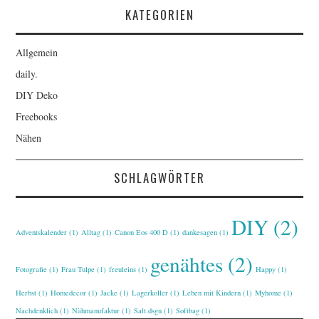
KATEGORIEN
Allgemein
daily.
DIY Deko
Freebooks
Nähen
SCHLAGWÖRTER
DIY
(2)
Adventskalender
(1)
Alltag
(1)
Canon Eos 400 D
(1)
dankesagen
(1)
genähtes
(2)
Fotografie
(1)
Frau Tulpe
(1)
freuleins
(1)
Happy
(1)
Herbst
(1)
Homedecor
(1)
Jacke
(1)
Lagerkoller
(1)
Leben mit Kindern
(1)
Myhome
(1)
Nachdenklich
(1)
Nähmanufaktur
(1)
Salt.dsgn
(1)
Softbag
(1)