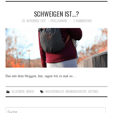
SCHWEIGEN IST…?
IMPRESSUM
30. NOVEMBER 2017
FROLLEINNINE
2 KOMMENTARE
Das mit dem bloggen, hm, sagen wir es mal so…
ALLGEMEIN
,
NÄHEN
NACHDENKLICH
,
NÄHMANUFAKTUR
,
SOFTBAG
Suche