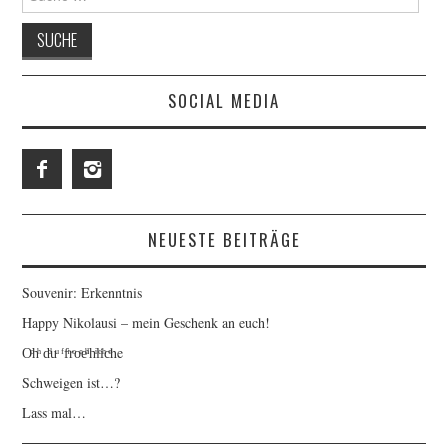
nach:
SOCIAL MEDIA
NEUESTE BEITRÄGE
Souvenir: Erkenntnis
Happy Nikolausi – mein Geschenk an euch!
Oͦhͪ dͩuͧ ᶠfͬrͦoͤeͪˡhͥlͨiͪcͤhe
Schweigen ist…?
Lass mal…