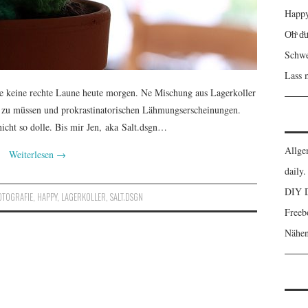
Happy
Oͦhͪ dͩuͧ 
Schwe
Lass
te keine rechte Laune heute morgen. Ne Mischung aus Lagerkoller
zu müssen und prokrastinatorischen Lähmungserscheinungen.
nicht so dolle. Bis mir Jen, aka Salt.dsgn…
Allge
Weiterlesen
→
daily.
DIY 
OTOGRAFIE
,
HAPPY
,
LAGERKOLLER
,
SALT.DSGN
Freeb
Nähe