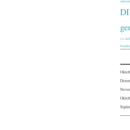
Advents
D
ge
(1)
Jac
Nachde
Oktob
Deze
Nove
Oktob
Septe