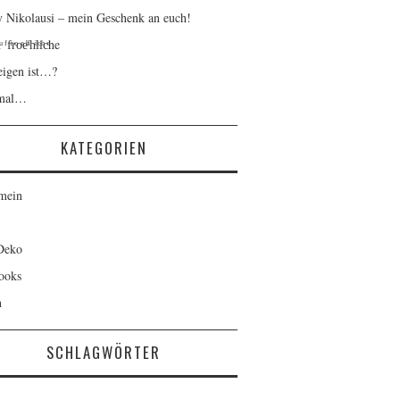
 Nikolausi – mein Geschenk an euch!
ᶠfͬrͦoͤeͪˡhͥlͨiͪcͤhe
igen ist…?
 mal…
KATEGORIEN
mein
Deko
ooks
n
SCHLAGWÖRTER