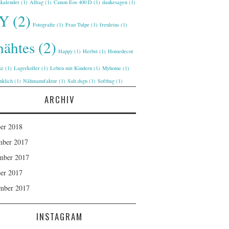
kalender
(1)
Alltag
(1)
Canon Eos 400 D
(1)
dankesagen
(1)
IY
(2)
Fotografie
(1)
Frau Tulpe
(1)
freuleins
(1)
nähtes
(2)
Happy
(1)
Herbst
(1)
Homedecor
ke
(1)
Lagerkoller
(1)
Leben mit Kindern
(1)
Myhome
(1)
nklich
(1)
Nähmanufaktur
(1)
Salt.dsgn
(1)
Softbag
(1)
ARCHIV
er 2018
mber 2017
mber 2017
er 2017
mber 2017
INSTAGRAM