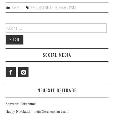
NÄHEN
FREULEINS
,
GENÄHTES
,
HERBST
,
JACKE
Suche
nach:
SOCIAL MEDIA
NEUESTE BEITRÄGE
Souvenir: Erkenntnis
Happy Nikolausi – mein Geschenk an euch!