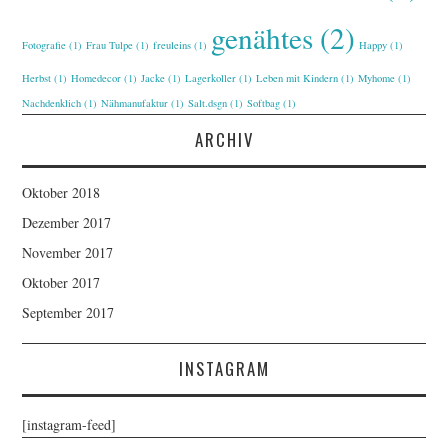
genähtes
(2)
Fotografie
(1)
Frau Tulpe
(1)
freuleins
(1)
Happy
(1)
Herbst
(1)
Homedecor
(1)
Jacke
(1)
Lagerkoller
(1)
Leben mit Kindern
(1)
Myhome
(1)
Nachdenklich
(1)
Nähmanufaktur
(1)
Salt.dsgn
(1)
Softbag
(1)
ARCHIV
Oktober 2018
Dezember 2017
November 2017
Oktober 2017
September 2017
INSTAGRAM
[instagram-feed]