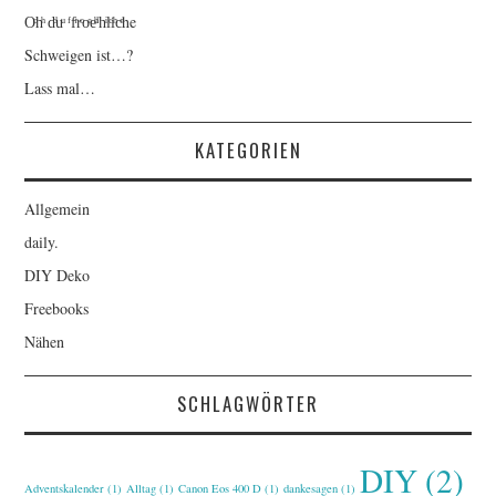
Oͦhͪ dͩuͧ ᶠfͬrͦoͤeͪˡhͥlͨiͪcͤhe
Schweigen ist…?
Lass mal…
KATEGORIEN
Allgemein
daily.
DIY Deko
Freebooks
Nähen
SCHLAGWÖRTER
DIY
(2)
Adventskalender
(1)
Alltag
(1)
Canon Eos 400 D
(1)
dankesagen
(1)