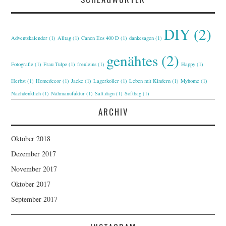
DIY
(2)
Adventskalender
(1)
Alltag
(1)
Canon Eos 400 D
(1)
dankesagen
(1)
genähtes
(2)
Fotografie
(1)
Frau Tulpe
(1)
freuleins
(1)
Happy
(1)
Herbst
(1)
Homedecor
(1)
Jacke
(1)
Lagerkoller
(1)
Leben mit Kindern
(1)
Myhome
(1)
Nachdenklich
(1)
Nähmanufaktur
(1)
Salt.dsgn
(1)
Softbag
(1)
ARCHIV
Oktober 2018
Dezember 2017
November 2017
Oktober 2017
September 2017