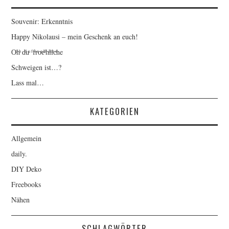
Souvenir: Erkenntnis
Happy Nikolausi – mein Geschenk an euch!
Oͦhͪ dͩuͧ ᶠfͬrͦoͤeͪˡhͥlͨiͪcͤhe
Schweigen ist…?
Lass mal…
KATEGORIEN
Allgemein
daily.
DIY Deko
Freebooks
Nähen
SCHLAGWÖRTER