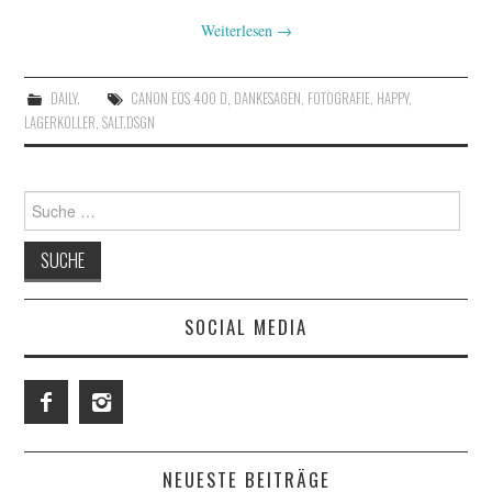
Weiterlesen
→
DAILY.
CANON EOS 400 D
,
DANKESAGEN
,
FOTOGRAFIE
,
HAPPY
,
LAGERKOLLER
,
SALT.DSGN
Suche
nach:
SOCIAL MEDIA
NEUESTE BEITRÄGE